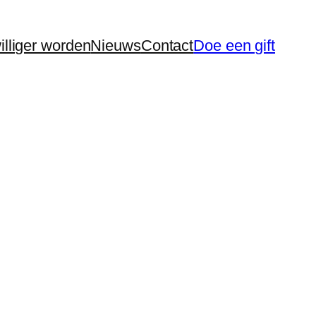
williger worden
Nieuws
Contact
Doe een gift