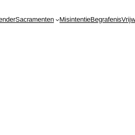
ender
Sacramenten
Misintentie
Begrafenis
Vrij