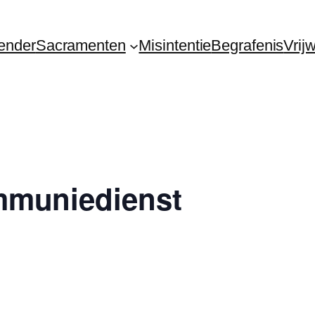
ender
Sacramenten
Misintentie
Begrafenis
Vrij
mmuniedienst