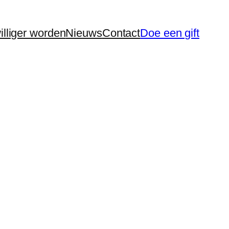
williger worden
Nieuws
Contact
Doe een gift