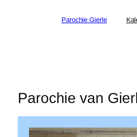
Ga
naar
Parochie Gierle
Kal
de
inhoud
Parochie van Gierle