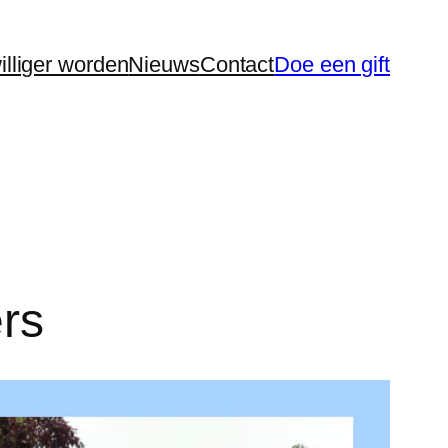
williger worden
Nieuws
Contact
Doe een gift
ers