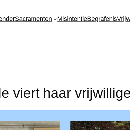
ender
Sacramenten
Misintentie
Begrafenis
Vrij
 viert haar vrijwillig